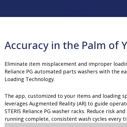
Prodotti per il mantenimento della
Cleaner Evaluation)
Apparecchi
Formazione 
Servizi di
sterilità
sulla manut
Servizi di
qualificazione
Unità di bio
consulenza
Formazione 
Involucro per sterilizzazione
Sterilizzator
operatori in 
Immagazzinamento e trasporto
Manicotti di trasferimento
Accuracy in the Palm of 
Eliminate item misplacement and improper loadin
Reliance PG automated parts washers with the ea
Loading Technology.
The app, customized to your items and loading sp
leverages Augmented Reality (AR) to guide operato
STERIS Reliance PG washer racks. Reduce risk and 
running complete, consistent wash cycles every t