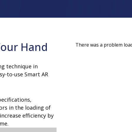
ature VHP
Apparecchiature per il lav
online
enzione
sterilizzazione
decontaminazione VHP
degli
Sterilizzatori a vapore
i VHP
loco
Dispositivi di lavaggio
Your Hand
There was a problem loadi
g technique in
sy-to-use Smart AR
ecifications,
rs in the loading of
increase efficiency by
ime.