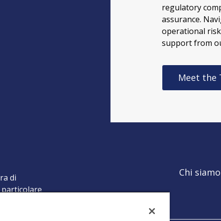
regulatory comp
assurance. Navi
operational ris
support from ou
Meet the
Chi siamo
ra di
 particolare