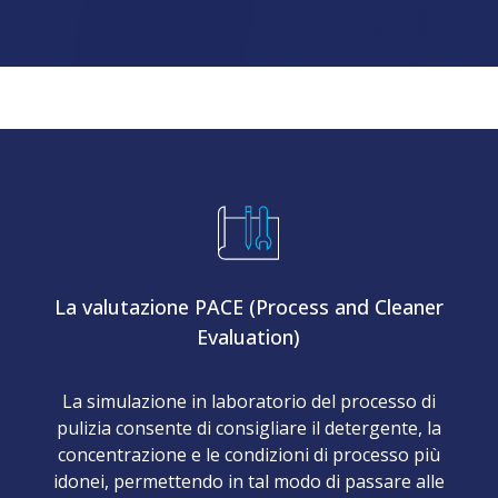
ature VHP
Apparecchiature per il lav
online
enzione
sterilizzazione
decontaminazione VHP
degli
Sterilizzatori a vapore
i VHP
loco
Dispositivi di lavaggio
La valutazione PACE (Process and Cleaner
Evaluation)
La simulazione in laboratorio del processo di
pulizia consente di consigliare il detergente, la
concentrazione e le condizioni di processo più
idonei, permettendo in tal modo di passare alle