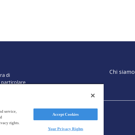
Chi siamo
ra di
 particolare
d service,
Accept Cookies
nd
ivacy rights.
Your Privacy Rights