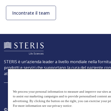
Incontrate il team
STERIS è un’azienda leader a livello mondiale nella fornitu
prodotti e servizi che supportano la cura del paziente con
attenzione alla prevenzione delle infezioni.
We process your personal information to measure and improve our sites an
to assist our marketing campaigns and to provide personalised content a
advertising. By clicking the button on the right, you can exercise your pr
For more information see our privacy notice.
© Copyright 2026, STERIS plc. Tutti i diritti riservati.