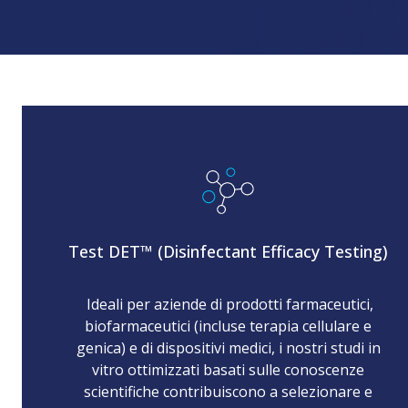
Prodotti per il mantenimento della
Cleaner Evaluation)
Apparecchi
Formazione 
Servizi di
sterilità
sulla manut
Servizi di
qualificazione
Unità di bio
consulenza
Formazione 
Involucro per sterilizzazione
Sterilizzator
operatori in 
Immagazzinamento e trasporto
Manicotti di trasferimento
Test DET™ (Disinfectant Efficacy Testing)
Ideali per aziende di prodotti farmaceutici,
biofarmaceutici (incluse terapia cellulare e
genica) e di dispositivi medici, i nostri studi in
vitro ottimizzati basati sulle conoscenze
scientifiche contribuiscono a selezionare e