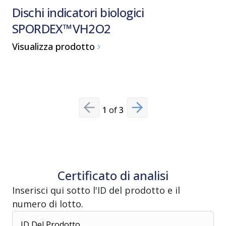
Dischi indicatori biologici
Vaprox™
SPORDEX™ VH2O2
peross
Sterilizza
Visualizza prodotto
Visualiz
1
of
3
Previous slide
Next slide
Certificato di analisi
Inserisci qui sotto l'ID del prodotto e il
numero di lotto.
ID Del Prodotto