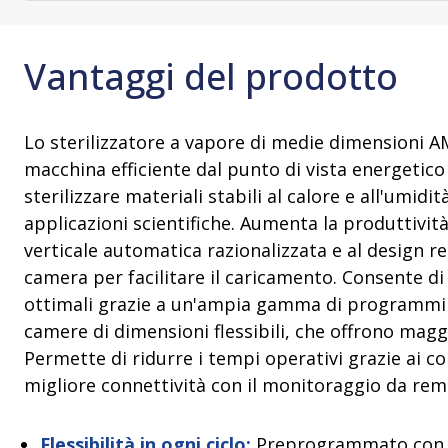
Prodotti per il mantenimento della
Cleaner Evaluation)
Apparecchi
Formazione 
Servizi di
sterilità
sulla manut
Servizi di
qualificazione
Unità di bio
consulenza
Formazione 
Vantaggi del prodotto
Involucro per sterilizzazione
Sterilizzator
operatori in 
Immagazzinamento e trasporto
Manicotti di trasferimento
Lo sterilizzatore a vapore di medie dimensioni
macchina efficiente dal punto di vista energetic
sterilizzare materiali stabili al calore e all'umidit
applicazioni scientifiche. Aumenta la produttività
verticale automatica razionalizzata e al design r
camera per facilitare il caricamento. Consente di 
ottimali grazie a un'ampia gamma di programmi di
camere di dimensioni flessibili, che offrono maggi
Permette di ridurre i tempi operativi grazie ai co
migliore connettività con il monitoraggio da rem
Flessibilità in ogni ciclo:
Preprogrammato con ci