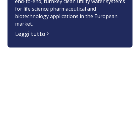
end-to-end, turnkey clean utility water systems
for life science pharmaceutical and
biotechnology applications in the European
market.
Leggi tutto