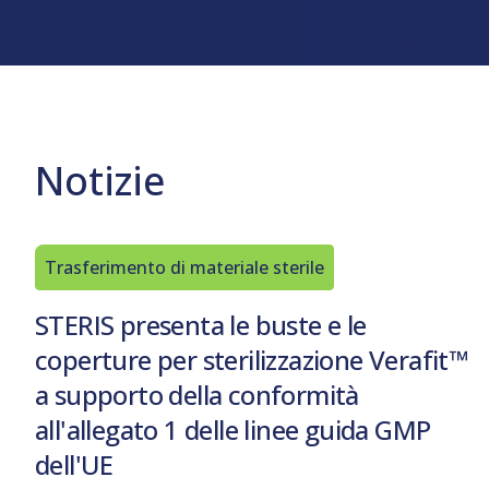
Prodotti per il mantenimento della
Cleaner Evaluation)
Apparecchi
Formazione 
Servizi di
sterilità
sulla manut
Servizi di
qualificazione
Unità di bio
consulenza
Formazione 
Involucro per sterilizzazione
Sterilizzator
operatori in 
Immagazzinamento e trasporto
Manicotti di trasferimento
Notizie
Trasferimento di materiale sterile
STERIS presenta le buste e le
coperture per sterilizzazione Verafit™
a supporto della conformità
all'allegato 1 delle linee guida GMP
dell'UE