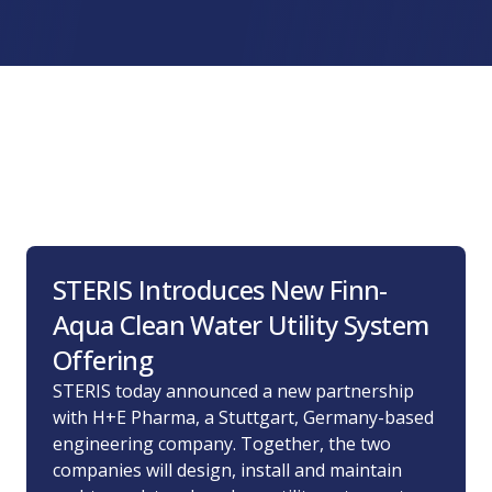
ature VHP
Apparecchiature per il lav
online
enzione
sterilizzazione
decontaminazione VHP
degli
Sterilizzatori a vapore
i VHP
loco
Dispositivi di lavaggio
STERIS Introduces New Finn-
Aqua Clean Water Utility System
Offering
STERIS today announced a new partnership
with H+E Pharma, a Stuttgart, Germany-based
engineering company. Together, the two
companies will design, install and maintain