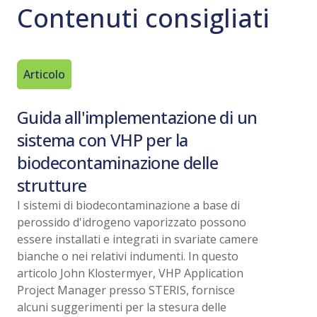
Contenuti consigliati
Articolo
White Pa
Guida all'implementazione di un
Sceglie
sistema con VHP per la
decont
biodecontaminazione delle
d’idrog
strutture
Questo whi
della tecn
I sistemi di biodecontaminazione a base di
aerosolizz
perossido d'idrogeno vaporizzato possono
confronta 
essere installati e integrati in svariate camere
chiave e r
bianche o nei relativi indumenti. In questo
del VHP.
articolo John Klostermyer, VHP Application
Leggi tu
Project Manager presso STERIS, fornisce
alcuni suggerimenti per la stesura delle