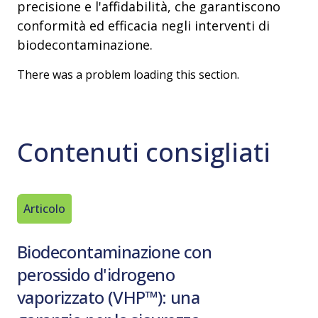
precisione e l'affidabilità, che garantiscono
conformità ed efficacia negli interventi di
biodecontaminazione.
There was a problem loading this section.
Contenuti consigliati
Articolo
Articolo
Biodecontaminazione con
Biodec
perossido d'idrogeno
peross
vaporizzato (VHP™): una
vapori