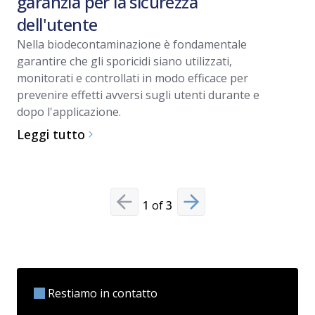
garanzia per la sicurezza
eccell
dell'utente
Il VHP si 
di biodec
Nella biodecontaminazione è fondamentale
altri meto
garantire che gli sporicidi siano utilizzati,
nebulizza
monitorati e controllati in modo efficace per
Leggi tu
prevenire effetti avversi sugli utenti durante e
dopo l'applicazione.
Leggi tutto
1
of
3
Previous slide
Next slide
Restiamo in contatto